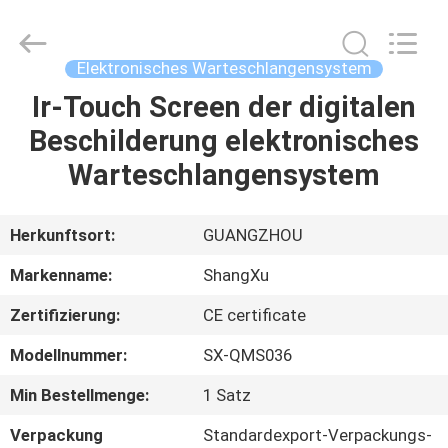
Technology
Co.,Ltd.
All
Rights
Reserved.
Elektronisches Warteschlangensystem
Developed
by
ECER
Ir-Touch Screen der digitalen
HAUS
Beschilderung elektronisches
PRODUKTE
Warteschlangensystem
ÜBER
Herkunftsort:
GUANGZHOU
UNS
Markenname:
ShangXu
Zertifizierung:
CE certificate
FABRIK-
Modellnummer:
SX-QMS036
AUSFLUG
Min Bestellmenge:
1 Satz
QUALITÄTSKONTROLLE
Verpackung
Standardexport-Verpackungs-