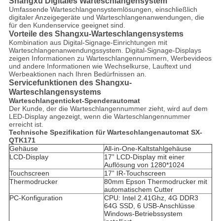
Shangxu Digitales Warteschlangensystem
Umfassende Warteschlangensystemlösungen, einschließlich
digitaler Anzeigegeräte und Warteschlangenanwendungen, die
für den Kundenservice geeignet sind.
Vorteile des Shangxu-Warteschlangensystems
Kombination aus Digital-Signage-Einrichtungen mit
Warteschlangenanwendungssystem. Digital-Signage-Displays
zeigen Informationen zu Warteschlangennummern, Werbevideos
und andere Informationen wie Wechselkurse, Lauftext und
Werbeaktionen nach Ihren Bedürfnissen an.
Servicefunktionen des Shangxu-
Warteschlangensystems
Warteschlangenticket-Spenderautomat
Der Kunde, der die Warteschlangennummer zieht, wird auf dem
LED-Display angezeigt, wenn die Warteschlangennummer
erreicht ist.
Technische Spezifikation für Warteschlangenautomat SX-
QTK171
Gehäuse
All-in-One-Kaltstahlgehäuse
LCD-Display
17” LCD-Display mit einer
Auflösung von 1280*1024
Touchscreen
17” IR-Touchscreen
Thermodrucker
80mm Epson Thermodrucker mit
automatischem Cutter
PC-Konfiguration
CPU: Intel 2.41Ghz, 4G DDR3
64G SSD, 6 USB-Anschlüsse
Windows-Betriebssystem