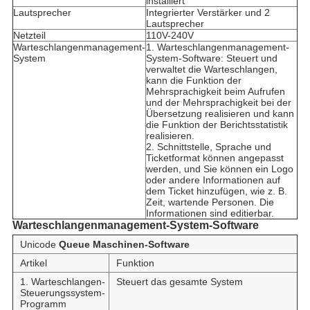
installiert
Lautsprecher
Integrierter Verstärker und 2
Lautsprecher
Netzteil
110V-240V
Warteschlangenmanagement-
1. Warteschlangenmanagement-
System
System-Software: Steuert und
verwaltet die Warteschlangen,
kann die Funktion der
Mehrsprachigkeit beim Aufrufen
und der Mehrsprachigkeit bei der
Übersetzung realisieren und kann
die Funktion der Berichtsstatistik
realisieren.
2. Schnittstelle, Sprache und
Ticketformat können angepasst
werden, und Sie können ein Logo
oder andere Informationen auf
dem Ticket hinzufügen, wie z. B.
Zeit, wartende Personen. Die
Informationen sind editierbar.
Warteschlangenmanagement-System-Software
Unicode
Q
u
e
ue
Maschinen-Software
Artikel
Funktion
1. Warteschlangen-
Steuert das gesamte System
Steuerungssystem-
Programm