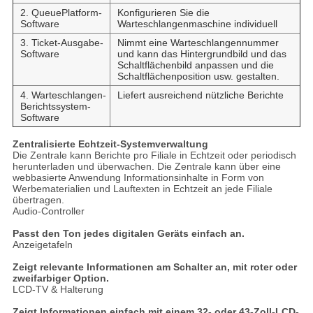
2. QueuePlatform-
Konfigurieren Sie die
Software
Warteschlangenmaschine individuell
3. Ticket-Ausgabe-
Nimmt eine Warteschlangennummer
Software
und kann das Hintergrundbild und das
Schaltflächenbild anpassen und die
Schaltflächenposition usw. gestalten.
4. Warteschlangen-
Liefert ausreichend nützliche Berichte
Berichtssystem-
Software
Zentralisierte Echtzeit-Systemverwaltung
Die Zentrale kann Berichte pro Filiale in Echtzeit oder periodisch
herunterladen und überwachen. Die Zentrale kann über eine
webbasierte Anwendung Informationsinhalte in Form von
Werbematerialien und Lauftexten in Echtzeit an jede Filiale
übertragen.
Audio-Controller
Passt den Ton jedes digitalen Geräts einfach an.
Anzeigetafeln
Zeigt relevante Informationen am Schalter an, mit roter oder
zweifarbiger Option.
LCD-TV & Halterung
Zeigt Informationen einfach mit einem 32- oder 43-Zoll-LCD-