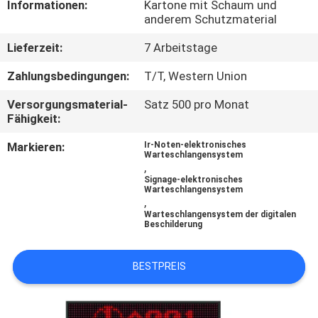
Informationen:
Kartone mit Schaum und
anderem Schutzmaterial
TRETEN
Lieferzeit:
7 Arbeitstage
SIE
MIT
Zahlungsbedingungen:
T/T, Western Union
UNS
Versorgungsmaterial-
Satz 500 pro Monat
Fähigkeit:
IN
Markieren:
Ir-Noten-elektronisches
VERBINDUNG
Warteschlangensystem
,
Signage-elektronisches
Warteschlangensystem
NACHRICHTEN
,
Warteschlangensystem der digitalen
Beschilderung
FORDERN
SIE
BESTPREIS
EIN
ZITAT