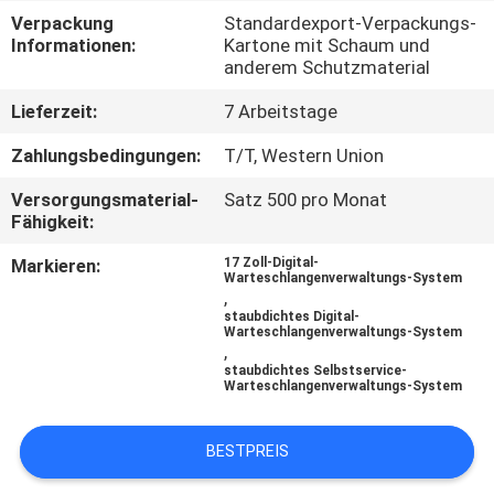
Verpackung
Standardexport-Verpackungs-
TRETEN
Informationen:
Kartone mit Schaum und
anderem Schutzmaterial
SIE
Lieferzeit:
7 Arbeitstage
MIT
UNS
Zahlungsbedingungen:
T/T, Western Union
IN
Versorgungsmaterial-
Satz 500 pro Monat
Fähigkeit:
VERBINDUNG
Markieren:
17 Zoll-Digital-
Warteschlangenverwaltungs-System
,
NACHRICHTEN
staubdichtes Digital-
Warteschlangenverwaltungs-System
,
FORDERN
staubdichtes Selbstservice-
Warteschlangenverwaltungs-System
SIE
EIN
BESTPREIS
ZITAT