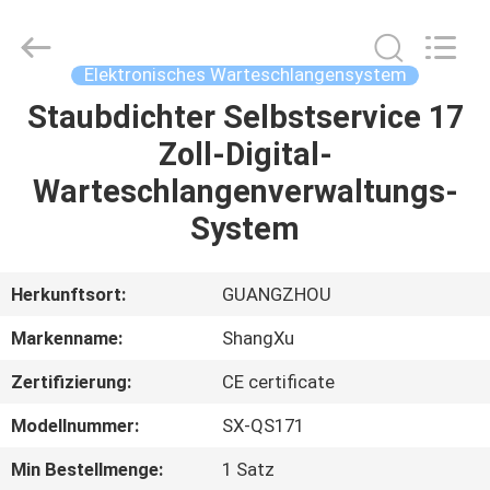
Technology
Co.,Ltd.
All
Rights
Reserved.
Elektronisches Warteschlangensystem
Developed
by
ECER
Staubdichter Selbstservice 17
HAUS
Zoll-Digital-
PRODUKTE
Warteschlangenverwaltungs-
System
ÜBER
UNS
Herkunftsort:
GUANGZHOU
Markenname:
ShangXu
FABRIK-
Zertifizierung:
CE certificate
AUSFLUG
Modellnummer:
SX-QS171
QUALITÄTSKONTROLLE
Min Bestellmenge:
1 Satz