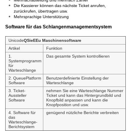
Mehrfachabteilung und mehrfach Zähler
Die Kassierer können das nächste Ticket anrufen,
zurückrufen, übertragen usw.
Mehrsprachige Unterstützung
Software für das Schlangenmanagementsystem
Unicode
Q
Sie
E
Eu
Maschinensoftware
Artikel
Funktion
1.
Das gesamte System kontrollieren
Systemprogramm
für
Warteschlange
2. QueuePlatform
Benutzerdefinierte Einstellung der
Software
Warteschlange
3. Ticket-
nehmen Sie eine Warteschlange Nummer
Aussteller
Ticket und kann das Hintergrundbild und
Software
Knopfbild anpassen und kann die
Knopfposition und usw.
4. Software für
genügend nützliche Berichte verbreiten
das
Warteschlange-
Berichtsystem