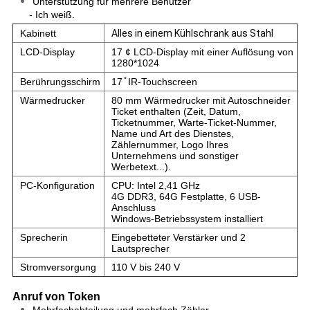
Unterstützung für mehrere Benutzer
- Ich weiß.
Kabinett
Alles in einem Kühlschrank aus Stahl
LCD-Display
17 ¢ LCD-Display mit einer Auflösung von
1280*1024
Berührungsschirm
17 ̊ IR-Touchscreen
Wärmedrucker
80 mm Wärmedrucker mit Autoschneider
Ticket enthalten (Zeit, Datum,
Ticketnummer, Warte-Ticket-Nummer,
Name und Art des Dienstes,
Zählernummer, Logo Ihres
Unternehmens und sonstiger
Werbetext...).
PC-Konfiguration
CPU: Intel 2,41 GHz
4G DDR3, 64G Festplatte, 6 USB-
Anschluss
Windows-Betriebssystem installiert
Sprecherin
Eingebetteter Verstärker und 2
Lautsprecher
Stromversorgung
110 V bis 240 V
Anruf von Token