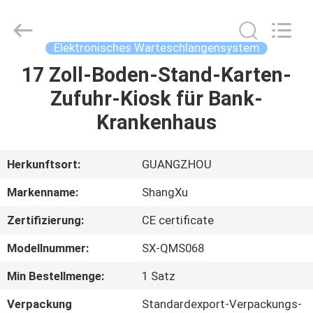
Technology
Co.,Ltd.
All
Rights
Reserved.
Elektronisches Warteschlangensystem
Developed
by
ECER
17 Zoll-Boden-Stand-Karten-
HAUS
Zufuhr-Kiosk für Bank-
PRODUKTE
Krankenhaus
ÜBER
Herkunftsort:
GUANGZHOU
UNS
Markenname:
ShangXu
Zertifizierung:
CE certificate
FABRIK-
Modellnummer:
SX-QMS068
AUSFLUG
Min Bestellmenge:
1 Satz
QUALITÄTSKONTROLLE
Verpackung
Standardexport-Verpackungs-