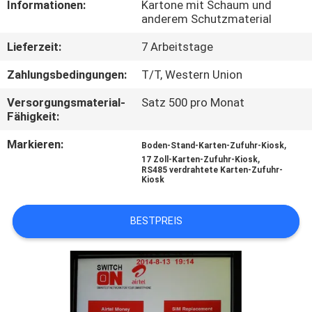
Informationen:
Kartone mit Schaum und
anderem Schutzmaterial
TRETEN
Lieferzeit:
7 Arbeitstage
SIE
MIT
Zahlungsbedingungen:
T/T, Western Union
UNS
Versorgungsmaterial-
Satz 500 pro Monat
Fähigkeit:
IN
Markieren:
,
VERBINDUNG
Boden-Stand-Karten-Zufuhr-Kiosk
,
17 Zoll-Karten-Zufuhr-Kiosk
RS485 verdrahtete Karten-Zufuhr-
Kiosk
NACHRICHTEN
BESTPREIS
FORDERN
SIE
EIN
ZITAT