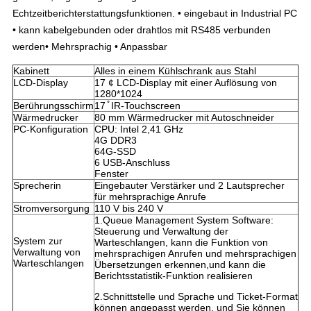
Echtzeitberichterstattungsfunktionen. • eingebaut in Industrial PC
• kann kabelgebunden oder drahtlos mit RS485 verbunden
werden
• Mehrsprachig • Anpassbar
Kabinett
Alles in einem Kühlschrank aus Stahl
LCD-Display
17 ¢ LCD-Display mit einer Auflösung von
1280*1024
Berührungsschirm
17 ̊ IR-Touchscreen
Wärmedrucker
80 mm Wärmedrucker mit Autoschneider
PC-Konfiguration
CPU: Intel 2,41 GHz
4G DDR3
64G-SSD
6 USB-Anschluss
Fenster
Sprecherin
Eingebauter Verstärker und 2 Lautsprecher
für mehrsprachige Anrufe
Stromversorgung
110 V bis 240 V
1.Queue Management System Software:
Steuerung und Verwaltung der
System zur
Warteschlangen, kann die Funktion von
Verwaltung von
mehrsprachigen Anrufen und mehrsprachigen
Warteschlangen
Übersetzungen erkennen,und kann die
Berichtsstatistik-Funktion realisieren
2.Schnittstelle und Sprache und Ticket-Format
können angepasst werden, und Sie können