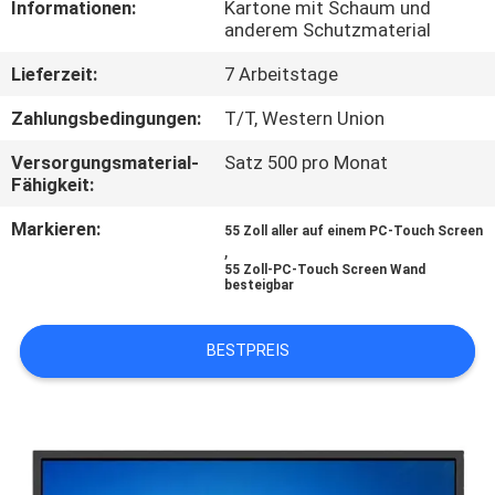
Informationen:
Kartone mit Schaum und
anderem Schutzmaterial
TRETEN
Lieferzeit:
7 Arbeitstage
SIE
MIT
Zahlungsbedingungen:
T/T, Western Union
UNS
Versorgungsmaterial-
Satz 500 pro Monat
Fähigkeit:
IN
Markieren:
VERBINDUNG
55 Zoll aller auf einem PC-Touch Screen
,
55 Zoll-PC-Touch Screen Wand
besteigbar
NACHRICHTEN
BESTPREIS
FORDERN
SIE
EIN
ZITAT