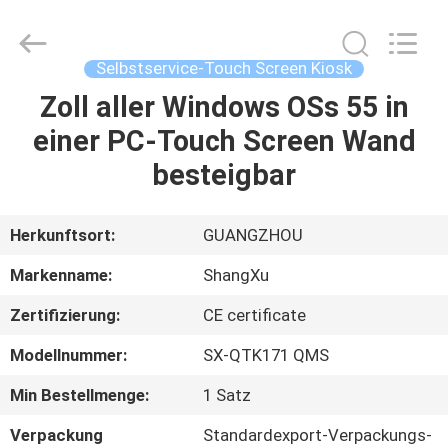
ShangXu
Technology
Co.,Ltd.
All
Rights
Selbstservice-Touch Screen Kiosk
Reserved.
Developed
by
Zoll aller Windows OSs 55 in
HAUS
ECER
einer PC-Touch Screen Wand
PRODUKTE
besteigbar
ÜBER
Herkunftsort:
GUANGZHOU
UNS
Markenname:
ShangXu
Zertifizierung:
CE certificate
FABRIK-
Modellnummer:
SX-QTK171 QMS
AUSFLUG
Min Bestellmenge:
1 Satz
QUALITÄTSKONTROLLE
Verpackung
Standardexport-Verpackungs-