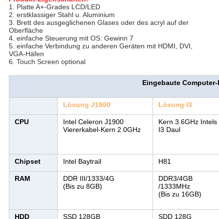
1.
Platte A+-Grades LCD/LED
2. erstklassiger Stahl u. Aluminium
3. Brett des ausgeglichenen Glases oder des acryl auf der
Oberfläche
4. einfache Steuerung mit OS: Gewinn 7
5. einfache Verbindung zu anderen Geräten mit HDMI, DVI,
VGA-Häfen
6. Touch Screen optional
Eingebaute Computer
Lösung J1900
Lösung I3
CPU
Intel Celeron J1900
Kern 3.6GHz Intels
Viererkabel-Kern 2.0GHz
I3 Daul
Chipset
Intel Baytrail
H81
RAM
DDR III/1333/4G
DDR3/4GB
(Bis zu 8GB)
/1333MHz
(Bis zu 16GB)
HDD
SSD 128GB
SDD 128G