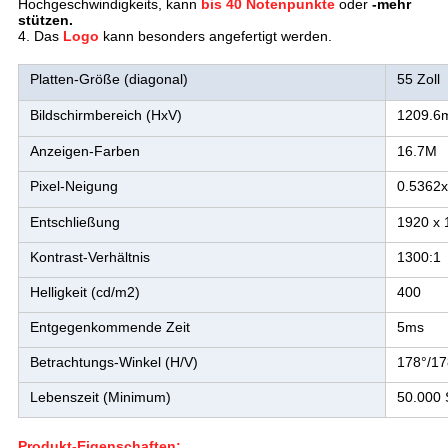
Hochgeschwindigkeits, kann
bis 40 Notenpunkte
oder
-mehr
stützen.
4. Das
Logo
kann besonders angefertigt werden.
Platten-Größe (diagonal)
55 Zoll
Bildschirmbereich (HxV)
1209.6
Anzeigen-Farben
16.7M
Pixel-Neigung
0.5362
Entschließung
1920 x 
Kontrast-Verhältnis
1300:1
Helligkeit (cd/m2)
400
Entgegenkommende Zeit
5ms
Betrachtungs-Winkel (H/V)
178°/17
Lebenszeit (Minimum)
50.000 
Produkt-Eigenschaften: