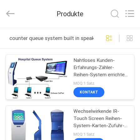
Technology
Co.,Ltd.
All
Produkte
Rights
Reserved.
Developed
by
ECER
HAUS
counter queue system built in speaker online manufact
PRODUKTE
Nahtloses Kunden-
Erfahrungs-Zähler-
ÜBER
Reihen-System errichtet
UNS
im Sprecher
MOQ:1 Satz
KONTAKT
FABRIK-
Wechselwirkende IR-
AUSFLUG
Touch Screen Reihen-
System-Karten-Zufuhr-
QUALITÄTSKONTROLLE
Scheinzahl-anstehende
MOQ:1 Satz