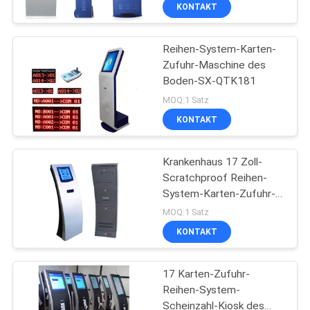
Maschine
KONTAKT
TRETEN
Reihen-System-Karten-
SIE
Zufuhr-Maschine des
MIT
Boden-SX-QTK181
UNS
MOQ:1 Satz
IN
KONTAKT
VERBINDUNG
Krankenhaus 17 Zoll-
Scratchproof Reihen-
NACHRICHTEN
System-Karten-Zufuhr-
anstehende Karten-
MOQ:1 Satz
Maschine mit Empfangs-
FORDERN
KONTAKT
Drucker
SIE
17 Karten-Zufuhr-
EIN
Reihen-System-
ZITAT
Scheinzahl-Kiosk des