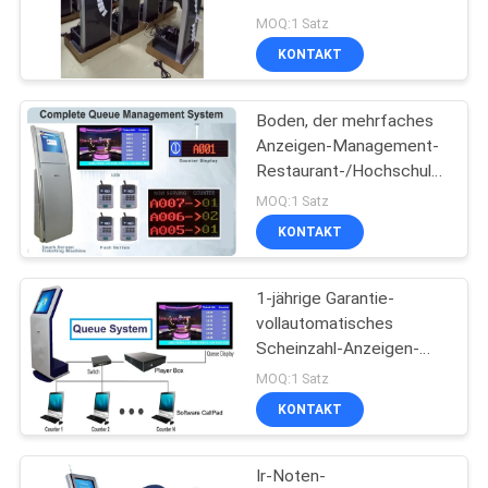
Zoll-QMS mit Thermal-
MOQ:1 Satz
Drucker
KONTAKT
SITEMAP
Boden, der mehrfaches
PRIVACY
Anzeigen-Management-
POLICY
Restaurant-/Hochschulreihen-
System steht
MOQ:1 Satz
KONTAKT
1-jährige Garantie-
vollautomatisches
Scheinzahl-Anzeigen-
Bank-Reihen-System
MOQ:1 Satz
KONTAKT
Ir-Noten-