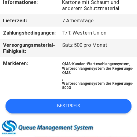
Informationen:
Kartone mit Schaum und
anderem Schutzmaterial
TRETEN
Lieferzeit:
7 Arbeitstage
SIE
MIT
Zahlungsbedingungen:
T/T, Western Union
UNS
Versorgungsmaterial-
Satz 500 pro Monat
Fähigkeit:
IN
Markieren:
,
VERBINDUNG
QMS-Kunden-Warteschlangensystem
Warteschlangensystem der Regierungs-
QMS
,
NACHRICHTEN
Warteschlangensystem der Regierungs-
500G
FORDERN
BESTPREIS
SIE
EIN
ZITAT