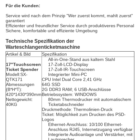
Für die Kunden:
Service wird nach dem Prinzip "Wer zuerst kommt, mahlt zuerst"
garantiert
Effizienter und freundlicher Service durch produktiveres Personal
Sichere, komfortable und effiziente Umgebung
Technische Spezifikation der
Warteschlangenticketmaschine
Artikel & Bild
Spezifikation
All-in-One-Stand aus kaltem Stahl
17
"
Touchscreen
17-Zoll-LCD-Display
Ticket
Spender
17-Zoll-IR-Touchscreen
Modell:SX-
Integrierter Mini-PC
QTK171
CPU Intel Dual Core 2,41 GHz
Abmessungen
64G SSD
(B*H*T):
2G DDR3 RAM; 6 USB-Anschlüsse
420*1430*390mm
Betriebssystem: WINDOWS
Nettogewicht:
80mm Thermodrucker mit automatischem
40KG
Ticketabschneider
Druckmethode: Thermolinien-Druck
Ticket: Möglichkeit zum Drucken des PSD-
Logos
Ethernet-Anschluss: 10/100 Ethernet-
Anschluss RJ45, Internetzugang verfügbar
Integrierte Audioanlage und Verstärker, mit
Lautsprecher