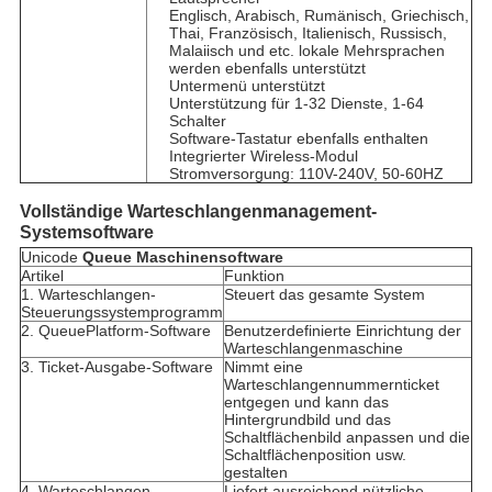
Englisch, Arabisch, Rumänisch, Griechisch,
Thai, Französisch, Italienisch, Russisch,
Malaiisch und etc. lokale Mehrsprachen
werden ebenfalls unterstützt
Untermenü unterstützt
Unterstützung für 1-32 Dienste, 1-64
Schalter
Software-Tastatur ebenfalls enthalten
Integrierter Wireless-Modul
Stromversorgung: 110V-240V, 50-60HZ
Vollständige Warteschlangenmanagement-
Systemsoftware
Unicode
Q
u
e
ue
Maschinensoftware
Artikel
Funktion
1. Warteschlangen-
Steuert das gesamte System
Steuerungssystemprogramm
2. QueuePlatform-Software
Benutzerdefinierte Einrichtung der
Warteschlangenmaschine
3. Ticket-Ausgabe-Software
Nimmt eine
Warteschlangennummernticket
entgegen und kann das
Hintergrundbild und das
Schaltflächenbild anpassen und die
Schaltflächenposition usw.
gestalten
4. Warteschlangen-
Liefert ausreichend nützliche