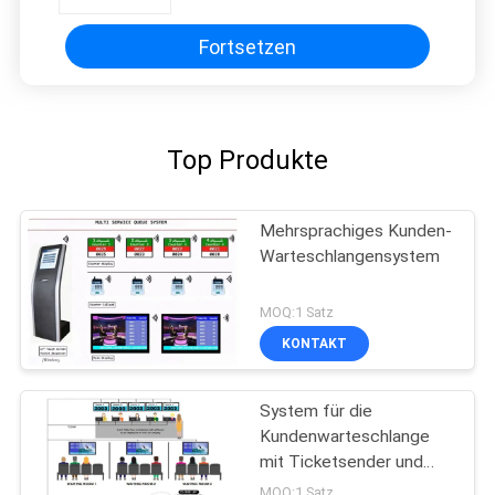
Fortsetzen
Top Produkte
Mehrsprachiges Kunden-
Warteschlangensystem
MOQ:1 Satz
KONTAKT
System für die
Kundenwarteschlange
mit Ticketsender und
Token-Nummer-Anzeige
MOQ:1 Satz