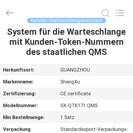
Technology
Co.,Ltd.
All
Rights
Reserved.
Kunden-Warteschlangensystem
Developed
by
System für die Warteschlange
HAUS
ECER
mit Kunden-Token-Nummern
PRODUKTE
des staatlichen QMS
ÜBER
Herkunftsort:
GUANGZHOU
UNS
Markenname:
ShangXu
Zertifizierung:
CE certificate
FABRIK-
Modellnummer:
SX-QTK171 QMS
AUSFLUG
Min Bestellmenge:
1 Satz
QUALITÄTSKONTROLLE
Verpackung
Standardexport-Verpackungs-