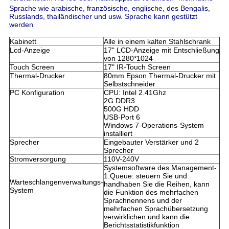
Sprache wie arabische, französische, englische, des Bengalis,
Russlands, thailändischer und usw. Sprache kann gestützt
werden
Kabinett
Alle in einem kalten Stahlschrank
Lcd-Anzeige
17" LCD-Anzeige mit Entschließung
von 1280*1024
Touch Screen
17" IR-Touch Screen
Thermal-Drucker
80mm Epson Thermal-Drucker mit
Selbstschneider
PC Konfiguration
CPU: Intel 2.41Ghz
2G DDR3
500G HDD
USB-Port 6
Windows 7-Operations-System
installiert
Sprecher
Eingebauter Verstärker und 2
Sprecher
Stromversorgung
110V-240V
Systemsoftware des Management-
1.Queue: steuern Sie und
Warteschlangenverwaltungs-
handhaben Sie die Reihen, kann
System
die Funktion des mehrfachen
Sprachnennens und der
mehrfachen Sprachübersetzung
verwirklichen und kann die
Berichtsstatistikfunktion