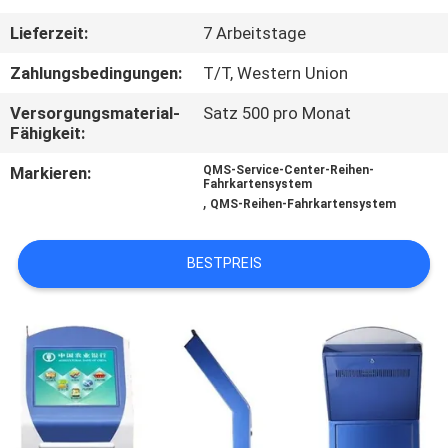
Lieferzeit:
7 Arbeitstage
TRETEN
SIE
Zahlungsbedingungen:
T/T, Western Union
MIT
Versorgungsmaterial-
Satz 500 pro Monat
Fähigkeit:
UNS
Markieren:
QMS-Service-Center-Reihen-
IN
Fahrkartensystem
,
QMS-Reihen-Fahrkartensystem
VERBINDUNG
BESTPREIS
NACHRICHTEN
FORDERN
SIE
EIN
ZITAT