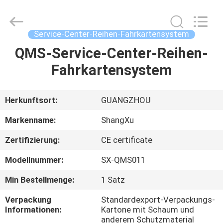
ShangXu
Technology
Co.,Ltd.
All
Rights
Service-Center-Reihen-Fahrkartensystem
Reserved.
Developed
by
QMS-Service-Center-Reihen-
HAUS
ECER
Fahrkartensystem
PRODUKTE
Herkunftsort:
GUANGZHOU
ÜBER
Markenname:
ShangXu
UNS
Zertifizierung:
CE certificate
Modellnummer:
SX-QMS011
FABRIK-
AUSFLUG
Min Bestellmenge:
1 Satz
Verpackung
Standardexport-Verpackungs-
Informationen:
Kartone mit Schaum und
QUALITÄTSKONTROLLE
anderem Schutzmaterial