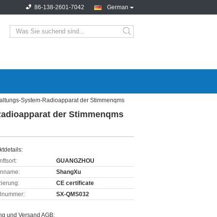
86-138-2601-7042
German
altungs-System-Radioapparat der Stimmenqms
Radioapparat der Stimmenqms
tdetails:
ftsort:
GUANGZHOU
enname:
ShangXu
izierung:
CE certificate
lnummer:
SX-QMS032
ng und Versand AGB: