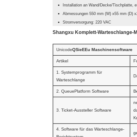
Installation an Wand/Decke/Tischplatte, e
Abmessungen 550 mm (W) x55 mm (D) x2
Stromversorgung: 220 VAC
Shangxu Komplett-Warteschlange-
Unicode
Q
Sie
E
Eu
Maschinensoftware
Artikel
F
1. Systemprogramm für
D
Warteschlange
2. QueuePlatform Software
B
n
3. Ticket-Aussteller Software
d
K
4. Software für das Warteschlange-
g
Berichtsystem