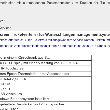
medrucker mit automatischem Papierschneider zum Drucken der Tickets 
ter
Services
screen-Ticketverteiler für Warteschlangenmanagementsyst
ervice erforderlich. • Das Ticket wird mit ausgewähltem Service-Namen, Ticketn
ltet Echtzeitberichterstattungsfunktionen. • eingebaut in Industrial PC • kann 
r
es in einem Kühlschrank aus Stahl
 ¢ LCD-Display mit einer Auflösung von 1280*1024
̊ IR-Touchscreen
 mm Epson Thermalprinter mit Autoschneider
U: Intel 2,41 GHz
 DDR3
G-SSD
USB-Anschluss
dows-Betriebssystem installiert
gebetteter Verstärker und 2 Lautsprecher
 V bis 240 V