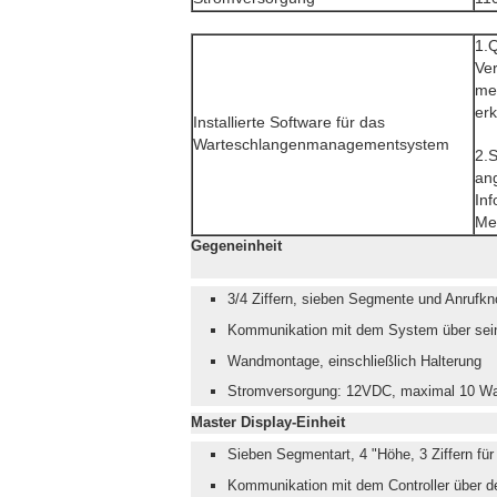
1.
Ve
me
erk
Installierte Software für das
Warteschlangenmanagementsystem
2.S
an
Inf
Me
Gegeneinheit
3/4 Ziffern, sieben Segmente und Anrufkn
Kommunikation mit dem System über sein
Wandmontage, einschließlich Halterung
Stromversorgung: 12VDC, maximal 10 Wa
Master Display-Einheit
Sieben Segmentart, 4 "Höhe, 3 Ziffern für
Kommunikation mit dem Controller über d