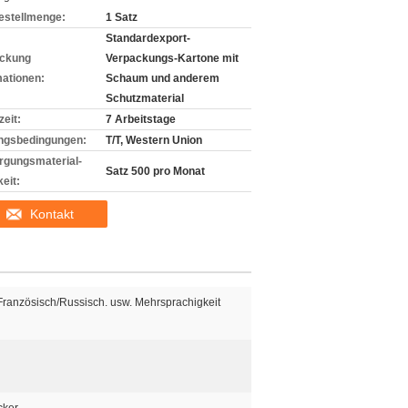
estellmenge:
1 Satz
Standardexport-
ckung
Verpackungs-Kartone mit
mationen:
Schaum und anderem
Schutzmaterial
zeit:
7 Arbeitstage
ngsbedingungen:
T/T, Western Union
rgungsmaterial-
Satz 500 pro Monat
eit:
Kontakt
Französisch/Russisch. usw. Mehrsprachigkeit