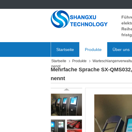
Führ
elek
Reih
frist
Startseite
Produkte
Über uns
Startseite
Produkte
Warteschlangenverwalt
nennt
Mehrfache Sprache SX-QMS032,
nennt